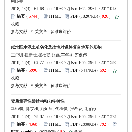
 (
 )
 926
)
 |
 |
 (
 )
 692
)
 |
 |
 (
 )
 792
)
 8
)