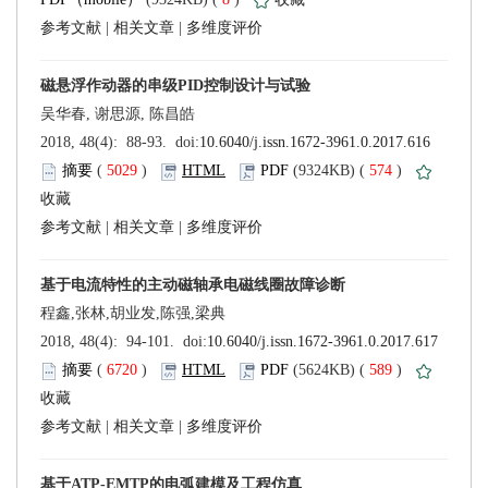
 |
 |
 (
 )
 574
)
 |
 |
 (
 )
 589
)
 |
 |