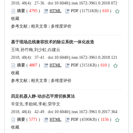
 (
 )
 610
)
 |
 |
 (
 )
 610
)
 |
 |
 (
 )
 1156
)