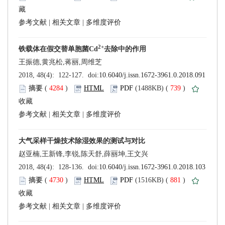
 |
 |
 (
 )
 739
)
 |
 |
 (
 )
 881
)
 |
 |