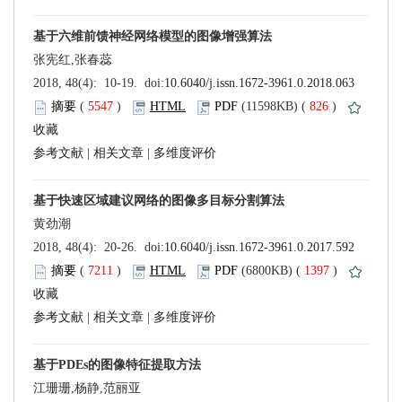
 (
 )
 826
)
 |
 |
 (
 )
 1397
)
 |
 |