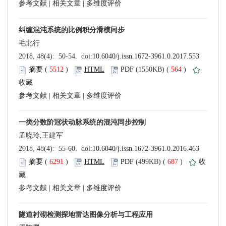
 |
 |
 (
 )
 564
)
 |
 |
 (
 )
 687
)
 |
 |