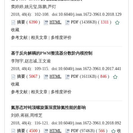
 (
 )
 1311
)
 |
 |
 (
 )
 846
)
 |
 |
 (
 )
 566
)