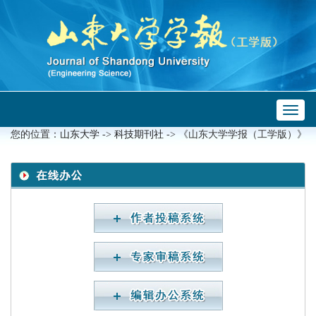
Toggl
 ->