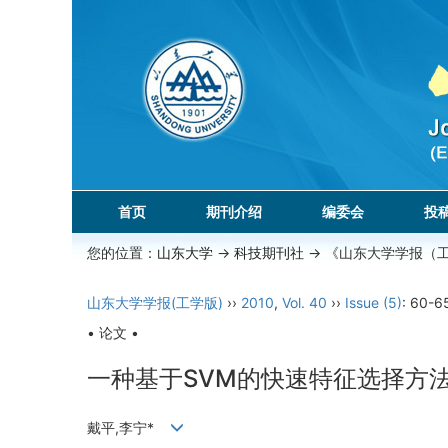
首页
期刊介绍
编委会
投
您的位置：
山东大学
->
科技期刊社
-> 《山东大学学报（
山东大学学报(工学版)
››
2010
,
Vol. 40
››
Issue (5)
: 60-6
• 论文 •
一种基于SVM的快速特征选择方
戴平,李宁*