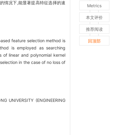
的情况下,能显著提高特征选择的速
Metrics
本文评价
推荐阅读
based feature selection method is
回顶部
ethod is employed as searching
s of linear and polynomial kernel
election in the case of no loss of
NDONG UNIVERSITY (ENGINEERING