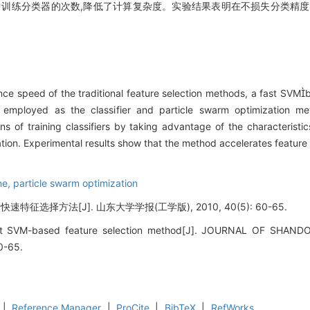
中训练分类器的次数,降低了计算复杂度。实验结果表明在不损失分类精度
ce speed of the traditional feature selection methods, a fast SVM
employed as the classifier and particle swarm optimization m
 of training classifiers by taking advantage of the characteristic
ation. Experimental results show that the method accelerates feature s
ne,
particle swarm optimization
速特征选择方法[J]. 山东大学学报(工学版), 2010, 40(5): 60-65.
fast SVM-based feature selection method[J]. JOURNAL OF SHA
0-65.
|
Reference Manager
|
ProCite
|
BibTeX
|
RefWorks