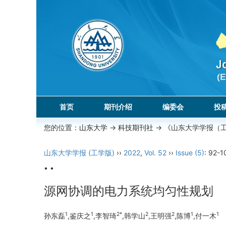
首页
期刊介绍
编委会
投
您的位置：
山东大学
->
科技期刊社
-> 《山东大学学报（
山东大学学报 (工学版)
››
2022
,
Vol. 52
››
Issue (5)
: 92-1
• •
源网协调的电力系统均匀性规划
1
1
2*
2
2
1
1
孙东磊
,鉴庆之
,李智琦
,韩学山
,王明强
,陈博
,付一木