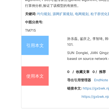
行算例分析,验证了该模型的有效性。
关键词:
均匀规划,
源网扩展规划,
电网规划,
粒子群优化
中图分类号:
TM715
孙东磊, 鉴庆之, 李智琦, 韩学
101.
引用本文
SUN Donglei, JIAN Qingz
based on source network c
0
/
收藏文章
0
/
推荐
使用本文
导出引用管理器
EndNote
链接本文:
https://gxbwk.n
https://gxbwk.n