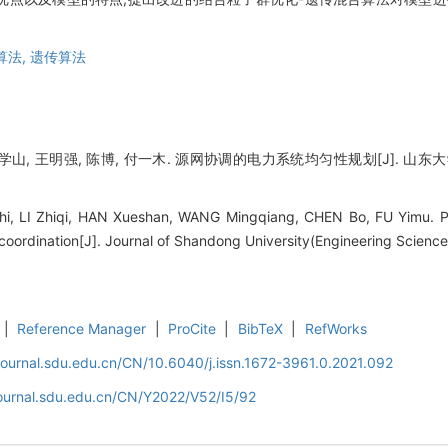
算法,
遗传算法
山, 王明强, 陈博, 付一木. 源网协调的电力系统均匀性规划[J]. 山东大学学报 (
hi, LI Zhiqi, HAN Xueshan, WANG Mingqiang, CHEN Bo, FU Yimu. P
oordination[J]. Journal of Shandong University(Engineering Science)
|
Reference Manager
|
ProCite
|
BibTeX
|
RefWorks
journal.sdu.edu.cn/CN/10.6040/j.issn.1672-3961.0.2021.092
journal.sdu.edu.cn/CN/Y2022/V52/I5/92