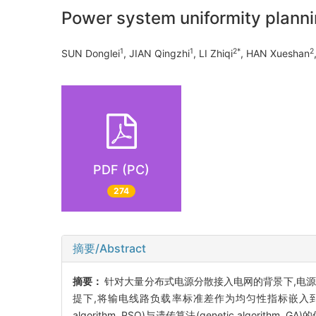
Power system uniformity planni
1
1
2*
2
SUN Donglei
, JIAN Qingzhi
, LI Zhiqi
, HAN Xueshan
PDF (PC)
274
摘要/Abstract
摘要：
针对大量分布式电源分散接入电网的背景下,电
提下,将输电线路负载率标准差作为均匀性指标嵌入到目标函数
algorithm, PSO)与遗传算法(genetic algo