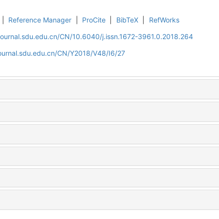
|
Reference Manager
|
ProCite
|
BibTeX
|
RefWorks
journal.sdu.edu.cn/CN/10.6040/j.issn.1672-3961.0.2018.264
journal.sdu.edu.cn/CN/Y2018/V48/I6/27