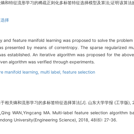
熵和特征流形学习的稀疏正则化多标签特征选择模型及算法;证明该算法
征选择
 and feature manifold learning was proposed to solve the problem of
was presented by means of correntropy. The sparse regularized mult
was established. An iterative algorithm was proposed for the abo
iven algorithm was verified through experiments.
re manifold learning,
multi label,
feature selection
于相关熵和流形学习的多标签特征选择算法[J]. 山东大学学报 (工学版), 2018, 
ing WAN,Yingcang MA. Multi-label feature selection algorithm b
handong University(Engineering Science), 2018, 48(6): 27-36.