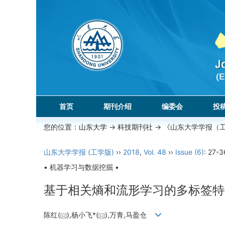
首页
期刊介绍
编委会
投
您的位置：
山东大学
->
科技期刊社
-> 《山东大学学报（
山东大学学报 (工学版)
››
2018
,
Vol. 48
››
Issue (6)
: 27-3
• 机器学习与数据挖掘 •
基于相关熵和流形学习的多标签特
陈红(
),杨小飞*(
),万青,马盈仓