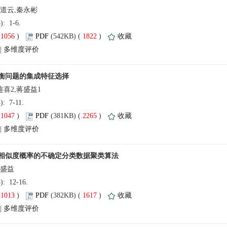
3): 1-6.
(
 )
 1822
)
 |
3): 7-11.
(
 )
 2265
)
 |
3): 12-16.
(
 )
 1617
)
 |