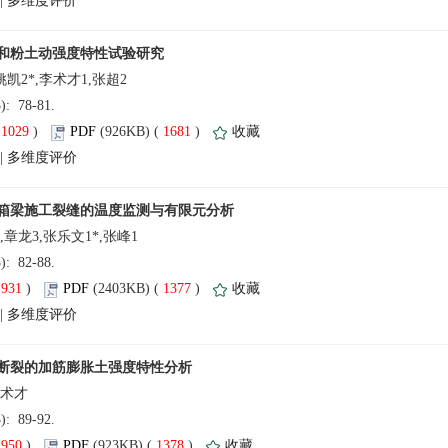
 |
3): 78-81.
(
 )
 1681
)
 |
3): 82-88.
(
 )
 1377
)
 |
3): 89-92.
(
 )
 1378
)