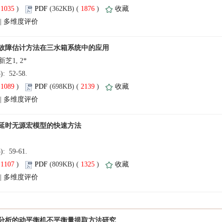
(
 )
 1876
)
 |
3): 52-58.
(
 )
 2139
)
 |
3): 59-61.
(
 )
 1325
)
 |