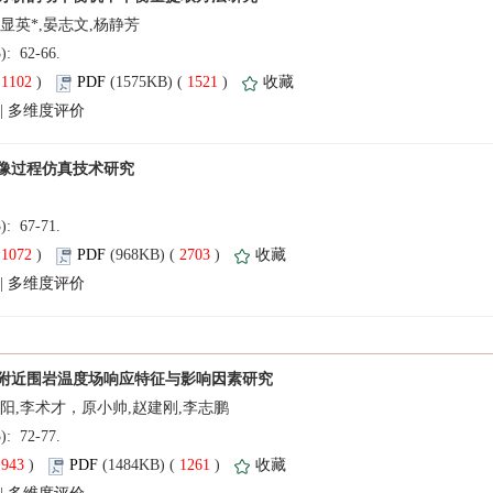
3): 62-66.
(
 )
 1521
)
 |
3): 67-71.
(
 )
 2703
)
 |
3): 72-77.
(
 )
 1261
)