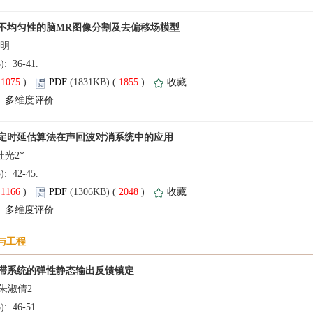
3): 36-41.
(
 )
 1855
)
 |
3): 42-45.
(
 )
 2048
)
 |
3): 46-51.