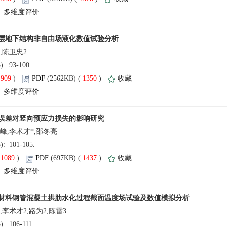
 |
(3): 93-100.
(
 )
 1350
)
 |
(3): 101-105.
(
 )
 1437
)
 |
3): 106-111.