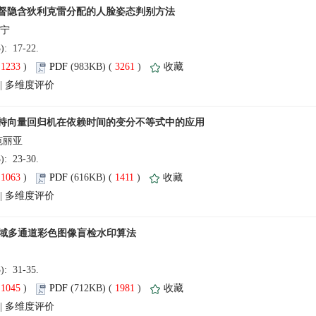
3): 17-22.
(
 )
 3261
)
 |
3): 23-30.
(
 )
 1411
)
 |
3): 31-35.
(
 )
 1981
)
 |