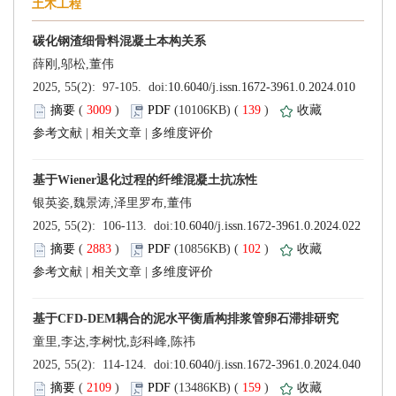
 (
 )
 139
)
 |
 |
 (
 )
 102
)
 |
 |
 (
 )
 159
)