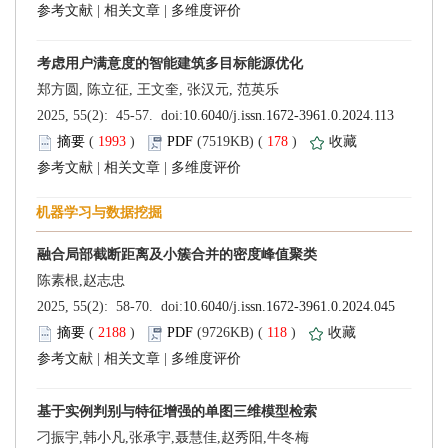
 |
 |
 (
 )
 178
)
 |
 |
 (
 )
 118
)
 |
 |