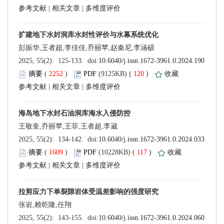
 |
 |
 (
 )
 120
)
 |
 |
 (
 )
 117
)
 |
 |