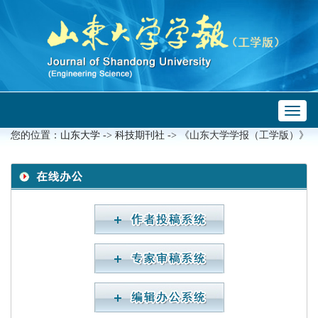
Toggl
 ->