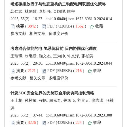
 (
 )
 1562
)
 |
 |
 (
 )
 216
)
 |
 |
 (
 )
 224
)