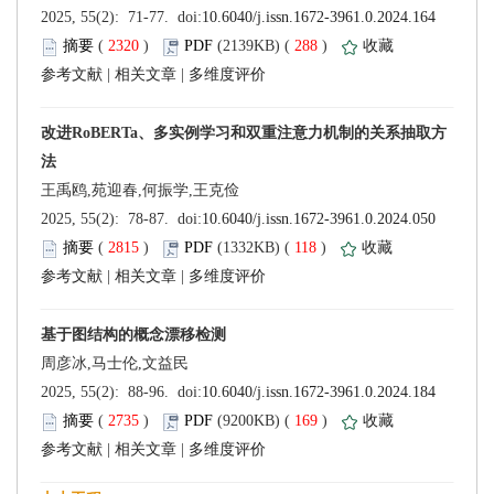
 (
 )
 288
)
 |
 |
 (
 )
 118
)
 |
 |
 (
 )
 169
)
 |
 |