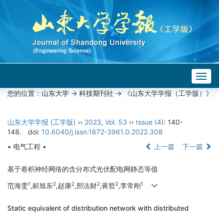
Togg
navig
您的位置：
山东大学
->
科技期刊社
-> 《山东大学学报（工学版）》
山东大学学报 (工学版)
››
2023
,
Vol. 53
››
Issue (4)
: 140-
148.
doi:
10.6040/j.issn.1672-3961.0.2022.308
• 电气工程 •
上一篇
下一篇
基于卷积神经网络的含分布式光伏配电网静态等值
1
2
2
2
2
1
范海雯
,郝旭东
,赵康
,邢法财
,蒋哲
,李常刚
Static equivalent of distribution network with distributed