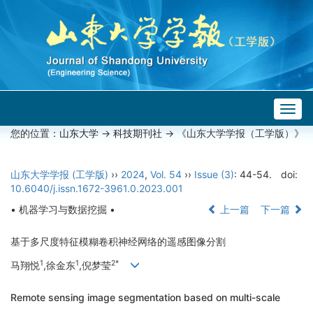
Togg
navig
您的位置：
山东大学
->
科技期刊社
-> 《山东大学学报（工学版）》
山东大学学报 (工学版)
››
2024
,
Vol. 54
››
Issue (3)
: 44-54.
doi:
10.6040/j.issn.1672-3961.0.2023.001
• 机器学习与数据挖掘 •
上一篇
下一篇
基于多尺度特征模糊卷积神经网络的遥感图像分割
1
1
2*
马翔悦
,徐金东
,倪梦莹
Remote sensing image segmentation based on multi-scale