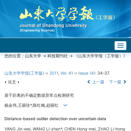
Togg
navig
您的位置：
山东大学
->
科技期刊社
-> 《山东大学学报（工学版）》
山东大学学报(工学版)
››
2011
,
Vol. 41
››
Issue (4)
: 34-37.
• 论文 •
上一篇
下一篇
基于距离的不确定数据异常点检测研究
杨金伟,王丽珍*,陈红梅,赵丽红
Distance-based outlier detection over uncertain data
YANG Jin-wei, WANG Li-zhen*, CHEN Hong-mei, ZHAO Li-hong