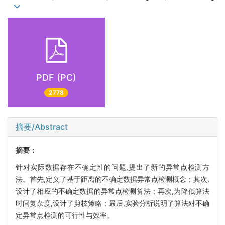
PDF (PC)
2778
摘要/Abstract
摘要：
针对实际数据存在不确定性的问题,提出了新的异常点检测方
法。首先,定义了基于距离的不确定数据异常点检测概念；其次,
设计了相应的不确定数据的异常点检测算法；再次,为降低算法
时间复杂度,设计了剪枝策略；最后,实验分析说明了算法对不确
定异常点检测的可行性与效率。