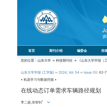
首页
期刊介绍
编委会
投
您的位置：
山东大学
->
科技期刊社
-> 《山东大学学报（
山东大学学报 (工学版)
››
2024
,
Vol. 54
››
Issue (5)
: 62-7
• 机器学习与数据挖掘 •
在线动态订单需求车辆路径规划
*
李二超,张智钊