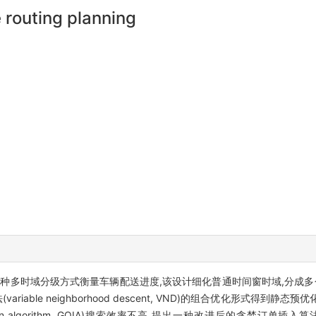
 routing planning
种多时域分级方式衡量车辆配送进度,该设计细化普通时间窗时域,分成多
索算法(variable neighborhood descent, VND)的组合优化形式
n algorithm, GOIA)搜索效率不高,提出一种改进后的贪婪订单插入算法(improv