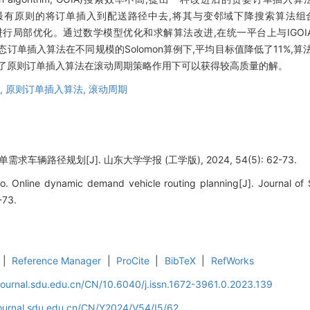
方式,最有原则的将订单插入到配送路径中去,将其与变邻域下降搜索算法组合优化(Genet
务的客户点进行局部优化。通过数学模型优化和求解算法改进,在统一平台上与IGOIA-G
订单插入算法在不同规模的Solomon算例下,平均目标值降低了11%,算法
果证明了原则订单插入算法在滚动周期策略作用下可以获得较高质量的解。
,
原则订单插入算法,
滚动周期
求车辆路径规划[J]. 山东大学学报 (工学版), 2024, 54(5): 62-73.
. Online dynamic demand vehicle routing planning[J]. Journal of 
-73.
|
Reference Manager
|
ProCite
|
BibTeX
|
RefWorks
journal.sdu.edu.cn/CN/10.6040/j.issn.1672-3961.0.2023.139
journal.sdu.edu.cn/CN/Y2024/V54/I5/62