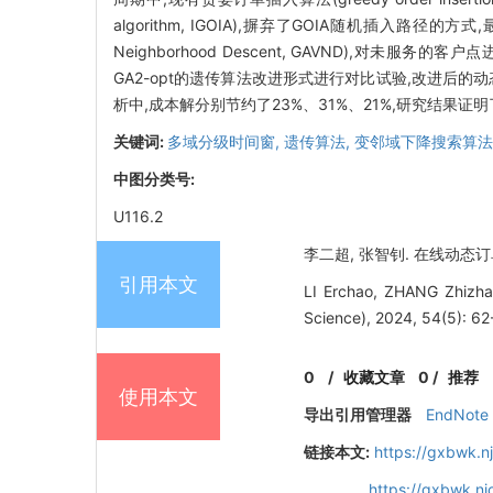
algorithm, IGOIA),摒弃了GOIA随机插入路径的
Neighborhood Descent, GAVND),对未服
GA2-opt的遗传算法改进形式进行对比试验,改进后的动态
析中,成本解分别节约了23%、31%、21%,研究结
关键词:
多域分级时间窗,
遗传算法,
变邻域下降搜索算法
中图分类号:
U116.2
李二超, 张智钊. 在线动态订单需
引用本文
LI Erchao, ZHANG Zhizhao
Science), 2024, 54(5): 62
0
/
收藏文章
0
/
推荐
使用本文
导出引用管理器
EndNote
链接本文:
https://gxbwk.n
https://gxbwk.n