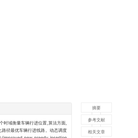
摘要
参考文献
个时域衡量车辆行进位置,算法方面,
得到静态预优化路径最优车辆行进线路。动态调度
相关文章
ed new greedy insertion