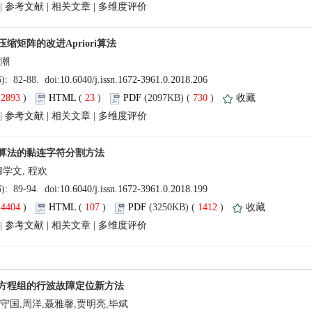
 |
 |
 |
(
 )
 23
)
 730
)
 |
 |
 |
(
 )
 107
)
 1412
)
 |
 |
 |