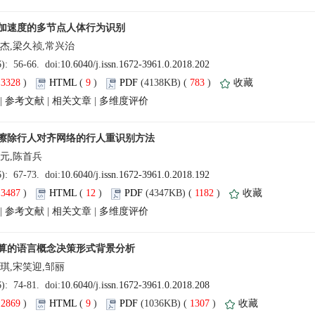
(
 )
 9
)
 783
)
 |
 |
 |
(
 )
 12
)
 1182
)
 |
 |
 |
(
 )
 9
)
 1307
)