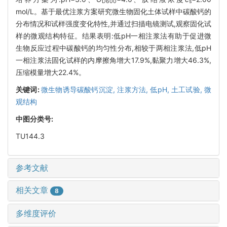
D600
s
mol/L。基于最优注浆方案研究微生物固化土体试样中碳酸钙的
分布情况和试样强度变化特性,并通过扫描电镜测试,观察固化试
样的微观结构特征。结果表明:低pH一相注浆法有助于促进微
生物反应过程中碳酸钙的均匀性分布,相较于两相注浆法,低pH
一相注浆法固化试样的内摩擦角增大17.9%,黏聚力增大46.3%,
压缩模量增大22.4%。
关键词:
微生物诱导碳酸钙沉淀,
注浆方法,
低pH,
土工试验,
微
观结构
中图分类号:
TU144.3
参考文献
相关文章
8
多维度评价