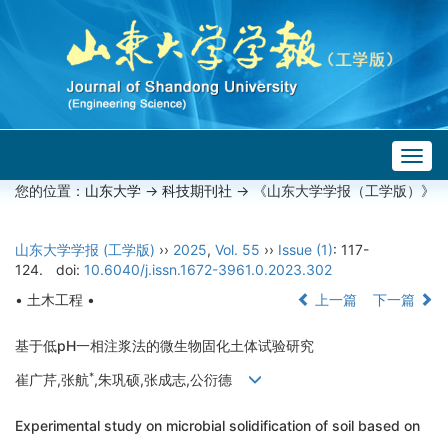
Togg
navig
您的位置：
山东大学
->
科技期刊社
-> 《山东大学学报（工学版）》
山东大学学报 (工学版)
››
2025
,
Vol. 55
››
Issue (1)
: 117-
124.
doi:
10.6040/j.issn.1672-3961.0.2023.302
• 土木工程 •
上一篇
下一篇
基于低pH一相注浆法的微生物固化土体试验研究
*
崔广芹,张航
,朱巩硕,张成志,公衍德
Experimental study on microbial solidification of soil based on