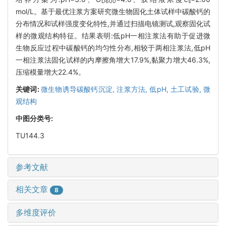
D600
s
mol/L。基于最优注浆方案研究微生物固化土体试样中碳酸钙的
分布情况和试样强度变化特性,并通过扫描电镜测试,观察固化试
样的微观结构特征。结果表明:低pH一相注浆法有助于促进微
生物反应过程中碳酸钙的均匀性分布,相较于两相注浆法,低pH
一相注浆法固化试样的内摩擦角增大17.9%,黏聚力增大46.3%,
压缩模量增大22.4%。
关键词:
微生物诱导碳酸钙沉淀,
注浆方法,
低pH,
土工试验,
微
观结构
中图分类号:
TU144.3
参考文献
相关文章
8
多维度评价