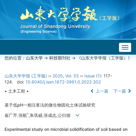
Togg
navig
您的位置：
山东大学
->
科技期刊社
-> 《山东大学学报（工学版）》
山东大学学报 (工学版)
››
2025
,
Vol. 55
››
Issue (1)
: 117-
124.
doi:
10.6040/j.issn.1672-3961.0.2023.302
• 土木工程 •
上一篇
下一篇
基于低pH一相注浆法的微生物固化土体试验研究
*
崔广芹,张航
,朱巩硕,张成志,公衍德
Experimental study on microbial solidification of soil based on