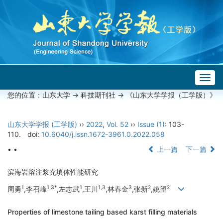
Togg
navig
您的位置：
山东大学
->
科技期刊社
-> 《山东大学学报（工学版）》
山东大学学报 (工学版)
››
2022
,
Vol. 52
››
Issue (1)
: 103-
110.
doi:
10.6040/j.issn.1672-3961.0.2022.058
• •
上一篇
下一篇
滨海岩溶注浆充填体性能研究
1
1,3*
1
1,3
3
2
2
周勇
,李召峰
,左志武
,王川
,林春金
,张新
,姚望
Properties of limestone tailing based karst filling materials