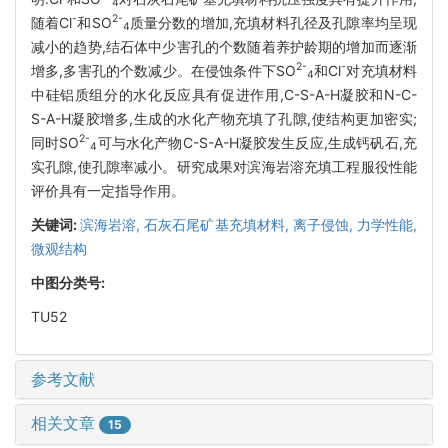
4
-
2-
随着Cl
和SO
质量分数的增加,充填材料孔径及孔隙率均呈现
4
减小的趋势,结石体中少害孔的个数随着养护龄期的增加而逐渐
2-
-
增多,多害孔的个数减少。在侵蚀条件下SO
和Cl
对充填材料
4
中硅铝质组分的水化反应具有促进作用,C-S-A-H凝胶和N-C-
S-A-H凝胶增多,生成的水化产物充填了孔隙,使结构更加密实;
2-
同时SO
可与水化产物C-S-A-H凝胶发生反应,生成钙矾石,充
4
实孔隙,使孔隙率减小。研究成果对滨海岩溶充填工程服役性能
评价具有一定指导作用。
关键词:
滨海岩溶,
石灰石尾矿基充填材料,
离子侵蚀,
力学性能,
微观结构
中图分类号:
TU52
参考文献
相关文章
15