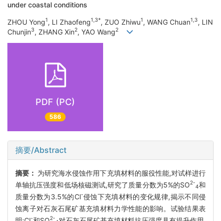
under coastal conditions
1
1,3*
1
1,3
ZHOU Yong
, LI Zhaofeng
, ZUO Zhiwu
, WANG Chuan
, LIN
3
2
2
Chunjin
, ZHANG Xin
, YAO Wang
PDF (PC)
586
摘要/Abstract
摘要：
为研究海水侵蚀作用下充填材料的服役性能,对试样进行
2-
单轴抗压强度和低场核磁测试,研究了质量分数为5%的SO
和
4
-
质量分数为3.5%的Cl
侵蚀下充填材料的变化规律,揭示不同侵
蚀离子对石灰石尾矿基充填材料力学性能的影响。试验结果表
-
2-
明:Cl
和SO
对石灰石尾矿基充填材料抗压强度具有提升作用,