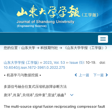
Togg
navig
您的位置：
山东大学
->
科技期刊社
-> 《山东大学学报（工学版）》
山东大学学报 (工学版)
››
2023
,
Vol. 53
››
Issue (5)
: 10-19.
doi:
10.6040/j.issn.1672-3961.0.2022.275
• 机器学习与数据挖掘 •
上一篇
下一篇
多源信号融合往复式压缩机故障诊断方法
1
1
1
1
2
3
唐洋
,肖枭
,关绵涛
,倪申童
,雷波
,杨鑫
The multi-source signal fusion reciprocating compressor fault