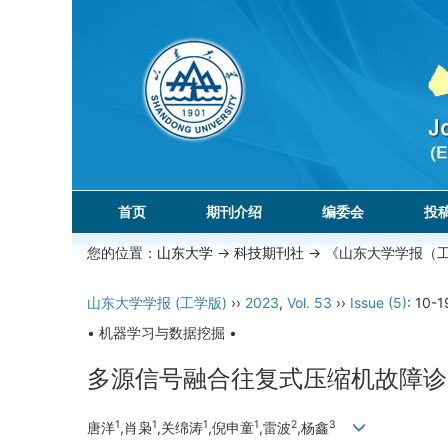
首页
期刊介绍
编委会
投
您的位置：
山东大学
->
科技期刊社
-> 《山东大学学报（
山东大学学报 (工学版)
››
2023
,
Vol. 53
››
Issue (5)
: 10-1
• 机器学习与数据挖掘 •
多源信号融合往复式压缩机故障诊
1
1
1
1
2
3
唐洋
,肖枭
,关绵涛
,倪申童
,雷波
,杨鑫