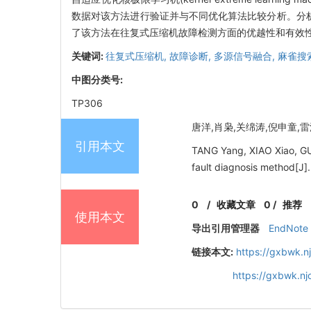
数据对该方法进行验证并与不同优化算法比较分析。分析结
了该方法在往复式压缩机故障检测方面的优越性和有效
关键词:
往复式压缩机,
故障诊断,
多源信号融合,
麻雀搜
中图分类号:
TP306
唐洋,肖枭,关绵涛,倪申童,雷波
引用本文
TANG Yang, XIAO Xiao, GUA
fault diagnosis method[J]
0
/
收藏文章
0
/
推荐
使用本文
导出引用管理器
EndNote
链接本文:
https://gxbwk.n
https://gxbwk.n