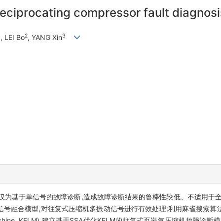
 reciprocating compressor fault diagnos
1
2
3
, LEI Bo
, YANG Xin
仅为基于单信号的故障诊断,造成故障诊断结果的鲁棒性较低、不适用于全
,对往复式压缩机多振动信号进行有效处理;利用麻雀搜索算法(sparrow se
ing machine, KELM),建立基于SSA优化KELM的往复式页岩气压缩机