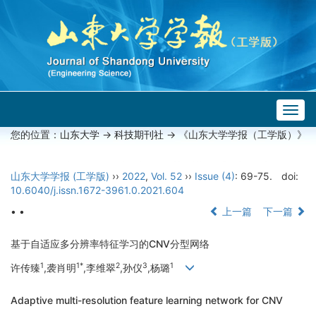
Togg
navig
您的位置：
山东大学
->
科技期刊社
-> 《山东大学学报（工学版）》
山东大学学报 (工学版)
››
2022
,
Vol. 52
››
Issue (4)
: 69-75.
doi:
10.6040/j.issn.1672-3961.0.2021.604
• •
上一篇
下一篇
基于自适应多分辨率特征学习的CNV分型网络
1
1*
2
3
1
许传臻
,袭肖明
,李维翠
,孙仪
,杨璐
Adaptive multi-resolution feature learning network for CNV