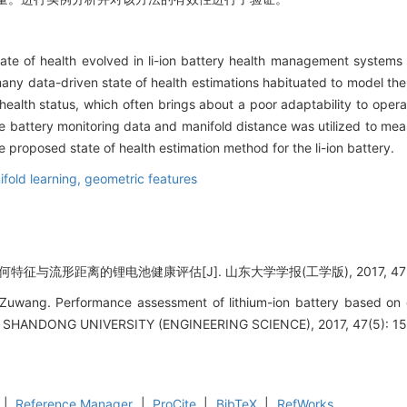
ate of health evolved in li-ion battery health management systems 
many data-driven state of health estimations habituated to model the
ealth status, which often brings about a poor adaptability to operat
e battery monitoring data and manifold distance was utilized to meas
e proposed state of health estimation method for the li-ion battery.
fold learning,
geometric features
征与流形距离的锂电池健康评估[J]. 山东大学学报(工学版), 2017, 47(5):
uwang. Performance assessment of lithium-ion battery based on 
F SHANDONG UNIVERSITY (ENGINEERING SCIENCE), 2017, 47(5): 15
|
Reference Manager
|
ProCite
|
BibTeX
|
RefWorks