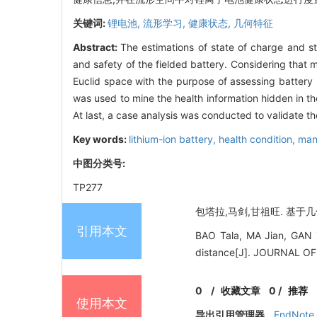
关键词:
锂电池,
流形学习,
健康状态,
几何特征
Abstract:
The estimations of state of charge and st
and safety of the fielded battery. Considering that 
Euclid space with the purpose of assessing battery h
was used to mine the health information hidden in th
At last, a case analysis was conducted to validate th
Key words:
lithium-ion battery,
health condition,
mani
中图分类号:
TP277
包塔拉,马剑,甘祖旺. 基于几何特
引用本文
BAO Tala, MA Jian, GAN Z
distance[J]. JOURNAL O
0
/
收藏文章
0
/
推荐
使用本文
导出引用管理器
EndNote