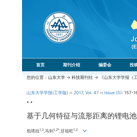
首页
期刊介绍
编委会
投
您的位置：
山东大学
->
科技期刊社
-> 《山东大学学报（
山东大学学报(工学版)
››
2017
,
Vol. 47
››
Issue (5)
: 157-1
• •
基于几何特征与流形距离的锂电池
1,2
1,2*
1,2
包塔拉
,马剑
,甘祖旺