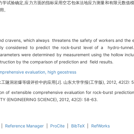
力学试验确定,应力方面的指标采用空芯包体法地应力测量和有限元数值模
作用。
nd cravens, which always threatens the safety of workers and the e
ly considered to predict the rock-burst level of a hydro-tunnel
arameters were determined by measurement using the hollow inclu
uction by the comparison of prediction and field results.
mprehensive evaluation,
high geostress
洞岩爆等级评价中的应用[J]. 山东大学学报(工学版), 2012, 42(2): 58
on of extensible comprehensive evaluation for rock-burst predicti
 (ENGINEERING SCIENCE), 2012, 42(2): 58-63.
|
Reference Manager
|
ProCite
|
BibTeX
|
RefWorks