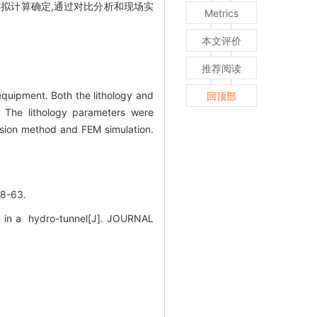
拟计算确定,通过对比分析和现场实
Metrics
本文评价
推荐阅读
quipment. Both the lithology and
回顶部
. The lithology parameters were
sion method and FEM simulation.
-63.
on in a hydro-tunnel[J]. JOURNAL