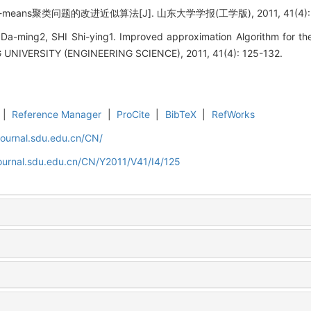
means聚类问题的改进近似算法[J]. 山东大学学报(工学版), 2011, 41(4): 1
-ming2, SHI Shi-ying1. Improved approximation Algorithm for the
IVERSITY (ENGINEERING SCIENCE), 2011, 41(4): 125-132.
|
Reference Manager
|
ProCite
|
BibTeX
|
RefWorks
journal.sdu.edu.cn/CN/
ournal.sdu.edu.cn/CN/Y2011/V41/I4/125