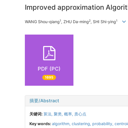
Improved approximation Algorit
1
2
1
WANG Shou-qiang
, ZHU Da-ming
, SHI Shi-ying
PDF (PC)
1695
摘要/Abstract
关键词:
算法,
聚类,
概率,
质心点
Key words:
algorithm,
clustering,
probability,
centro