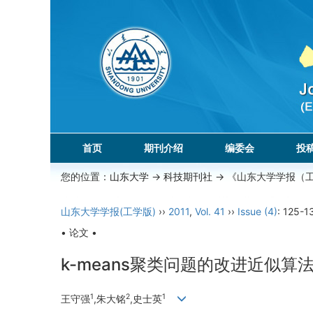
首页
期刊介绍
编委会
投
您的位置：
山东大学
->
科技期刊社
-> 《山东大学学报（
山东大学学报(工学版)
››
2011
,
Vol. 41
››
Issue (4)
: 125-1
• 论文 •
k-means聚类问题的改进近似算
1
2
1
王守强
,朱大铭
,史士英