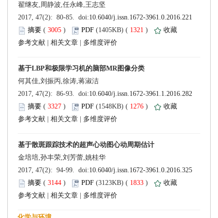
 (
 )
 1321
)
 |
 |
 (
 )
 1276
)
 |
 |
 (
 )
 1833
)
 |
 |