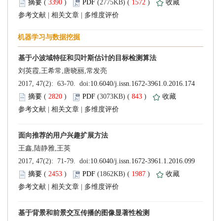
 (
 )
 1572
)
 |
 |
 (
 )
 843
)
 |
 |
 (
 )
 1987
)
 |
 |