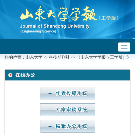
Toggl
 ->