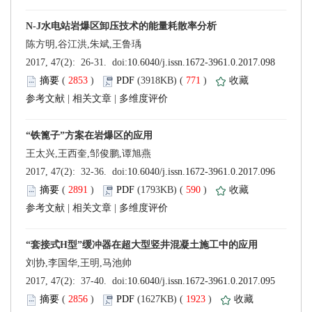
 (
 )
 771
)
 |
 |
 (
 )
 590
)
 |
 |
 (
 )
 1923
)