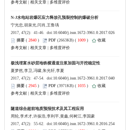
 |
 |
 (
 )
 1009
)
 |
 |
 (
 )
 1035
)
 |
 |