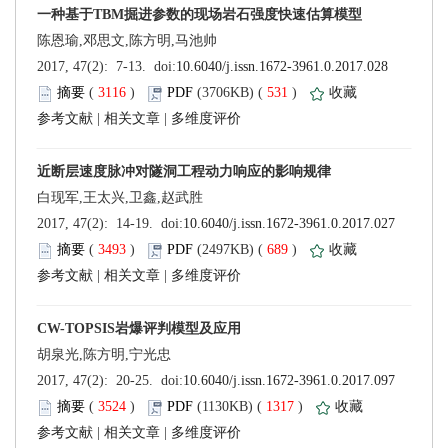
 (
 )
 531
)
 |
 |
 (
 )
 689
)
 |
 |
 (
 )
 1317
)
 |
 |