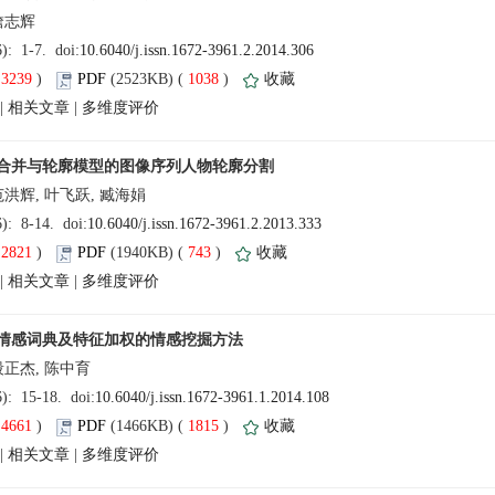
(
 )
 1038
)
 |
 |
(
 )
 743
)
 |
 |
(
 )
 1815
)
 |
 |