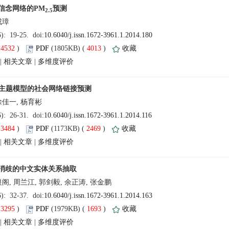
(
 )
 4013
)
 |
 |
(
 )
 2469
)
 |
 |
(
 )
 1693
)
 |
 |