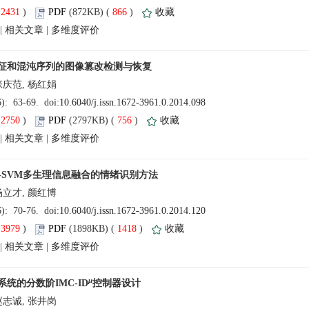
(
 )
 866
)
 |
 |
(
 )
 756
)
 |
 |
(
 )
 1418
)
 |
 |