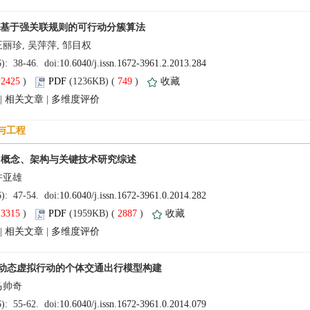
(
 )
 749
)
 |
 |
(
 )
 2887
)
 |
 |