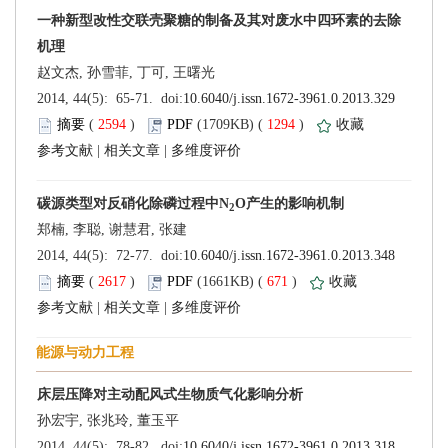
 (
 )
 1294
)
 |
 |
 (
 )
 671
)
 |
 |