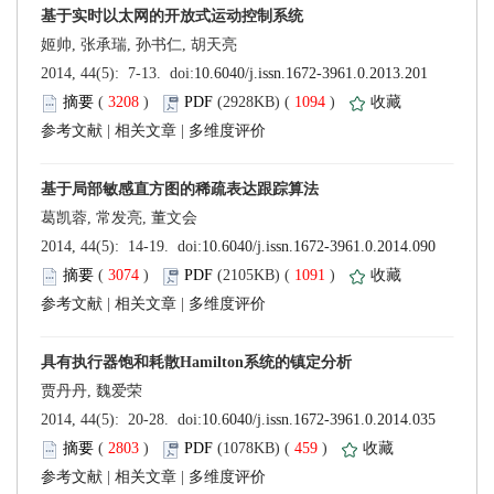
 (
 )
 1094
)
 |
 |
 (
 )
 1091
)
 |
 |
 (
 )
 459
)
 |
 |