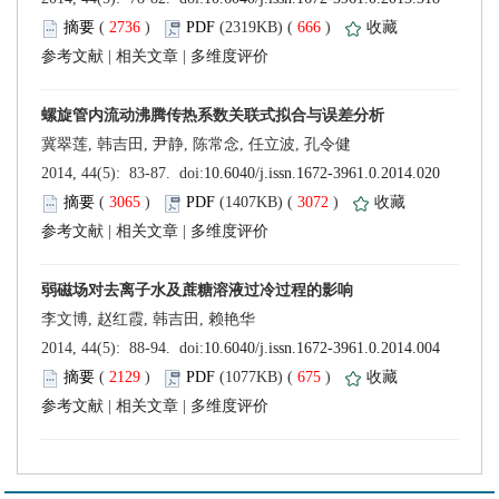
 (
 )
 666
)
 |
 |
 (
 )
 3072
)
 |
 |
 (
 )
 675
)
 |
 |