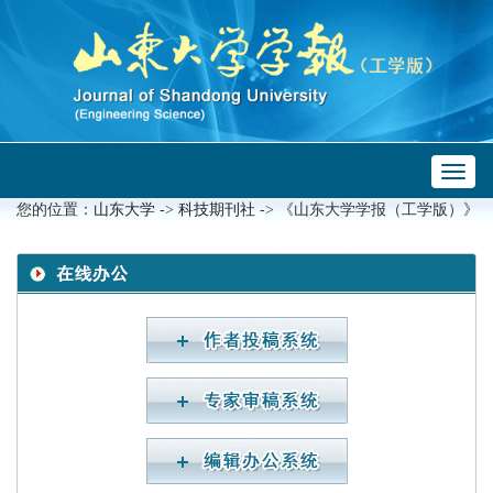
Toggl
 ->