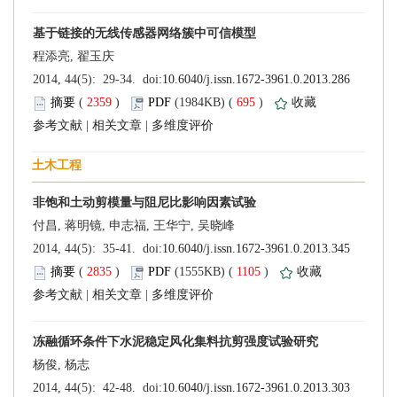
 (
 )
 695
)
 |
 |
 (
 )
 1105
)
 |
 |