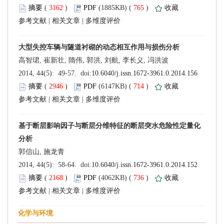
 (
 )
 765
)
 |
 |
 (
 )
 714
)
 |
 |
 (
 )
 736
)
 |
 |