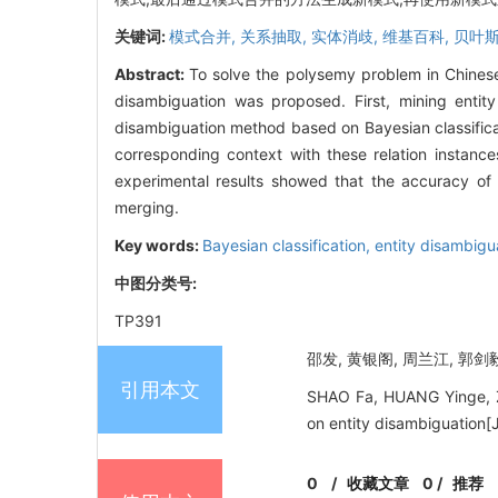
关键词:
模式合并,
关系抽取,
实体消歧,
维基百科,
贝叶
Abstract:
To solve the polysemy problem in Chinese 
disambiguation was proposed. First, mining enti
disambiguation method based on Bayesian classificati
corresponding context with these relation instance
experimental results showed that the accuracy o
merging.
Key words:
Bayesian classification,
entity disambigu
中图分类号:
TP391
邵发, 黄银阁, 周兰江, 郭剑毅
引用本文
SHAO Fa, HUANG Yinge, ZH
on entity disambiguatio
0
/
收藏文章
0
/
推荐