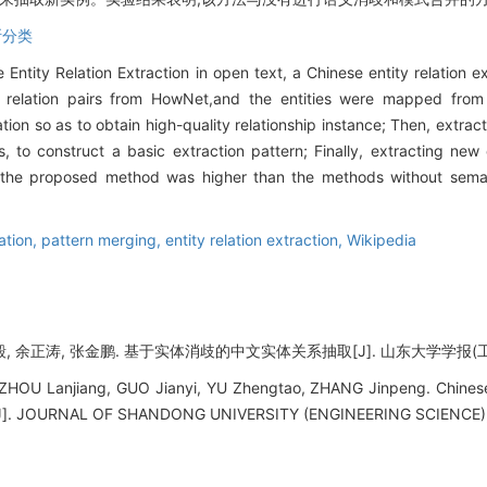
斯分类
Entity Relation Extraction in open text, a Chinese entity relation 
ty relation pairs from HowNet,and the entities were mapped fro
on so as to obtain high-quality relationship instance; Then, extract
s, to construct a basic extraction pattern; Finally, extracting ne
f the proposed method was higher than the methods without sema
ation,
pattern merging,
entity relation extraction,
Wikipedia
, 余正涛, 张金鹏. 基于实体消歧的中文实体关系抽取[J]. 山东大学学报(工学版), 2
OU Lanjiang, GUO Jianyi, YU Zhengtao, ZHANG Jinpeng. Chinese e
n[J]. JOURNAL OF SHANDONG UNIVERSITY (ENGINEERING SCIENCE), 