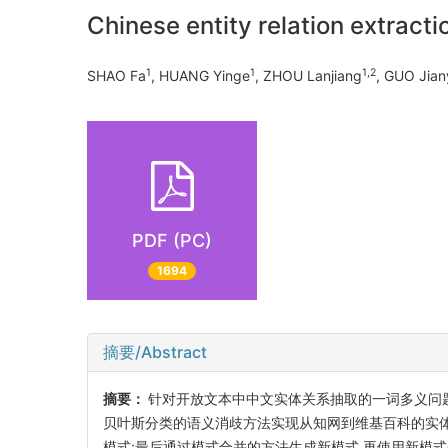
Chinese entity relation extract
1
1
1,2
SHAO Fa
, HUANG Yinge
, ZHOU Lanjiang
, GUO Jian
PDF (PC)
1694
摘要/Abstract
摘要：
针对开放文本中中文实体关系抽取的一词多义问题
贝叶斯分类的语义消歧方法实现从知网到维基百科的实体
模式;最后通过模式合并的方法生成新模式,再使用新模