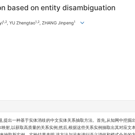
ion based on entity disambiguation
1,2
1,2
1
yi
, YU Zhengtao
, ZHANG Jinpeng
,提出一种基于实体消歧的中文实体关系抽取方法。首先,从知网中挖掘出
映射,以获取高质量的关系实例;然后,根据这些关系实例抽取出其对应文
式来抽取新实例。实验结果表明,该方法与没有进行语义消歧和模式合并的