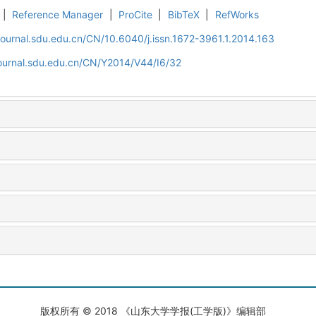
|
Reference Manager
|
ProCite
|
BibTeX
|
RefWorks
journal.sdu.edu.cn/CN/10.6040/j.issn.1672-3961.1.2014.163
journal.sdu.edu.cn/CN/Y2014/V44/I6/32
版权所有 © 2018 《山东大学学报(工学版)》编辑部