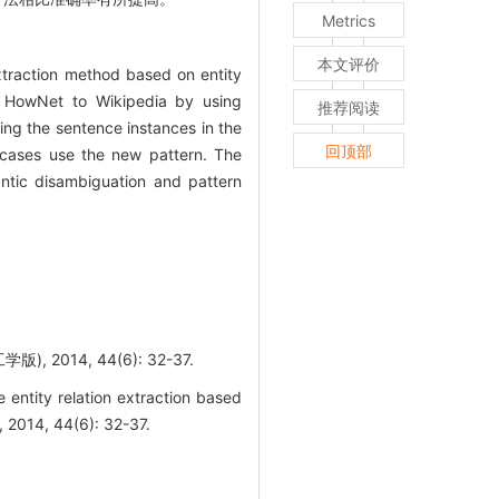
Metrics
本文评价
extraction method based on entity
m HowNet to Wikipedia by using
推荐阅读
ing the sentence instances in the
回顶部
w cases use the new pattern. The
ntic disambiguation and pattern
014, 44(6): 32-37.
ntity relation extraction based
2014, 44(6): 32-37.