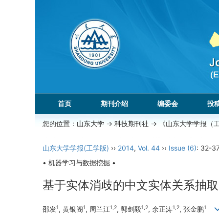
首页
期刊介绍
编委会
投
您的位置：
山东大学
->
科技期刊社
-> 《山东大学学报（
山东大学学报(工学版)
››
2014
,
Vol. 44
››
Issue (6)
: 32-37
• 机器学习与数据挖掘 •
基于实体消歧的中文实体关系抽取
1
1
1,2
1,2
1,2
1
邵发
, 黄银阁
, 周兰江
, 郭剑毅
, 余正涛
, 张金鹏