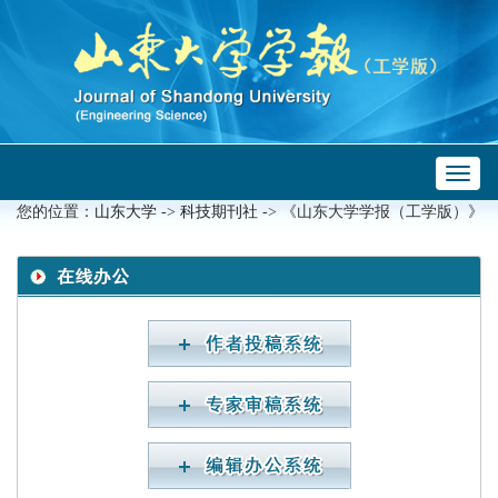
Toggl
 ->