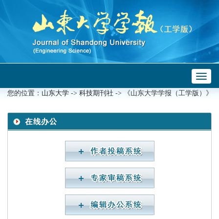
Toggl
 ->