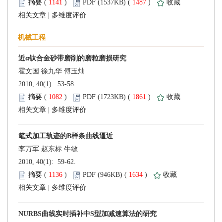
 (
 )
 1487
)
 |
 2010, 40(1): 53-58.
 (
 )
 1861
)
 |
 2010, 40(1): 59-62.
 (
 )
 1634
)
 |