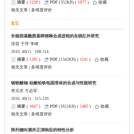
 (
 )
 1877
)
 |
 2010, 40(1): 108-114.
 (
 )
 1141
)
 |
 2010, 40(1): 115-120.
 (
 )
 1485
)
 |