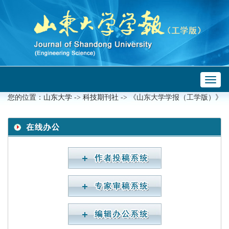
Toggl
 ->