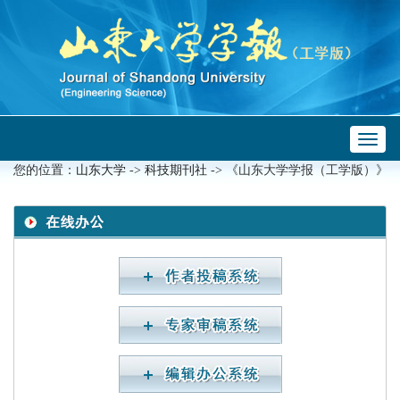
Toggl
 ->