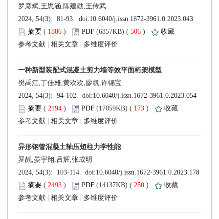
 (
 )
 506
)
 |
 |
 (
 )
 173
)
 |
 |
 (
 )
 250
)
 |
 |