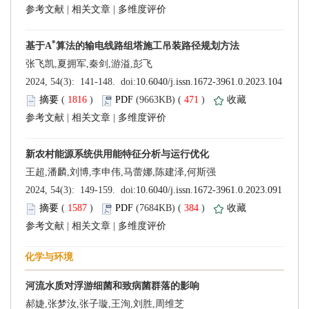
 |
 |
 (
 )
 471
)
 |
 |
 (
 )
 384
)
 |
 |