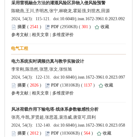
 (
 )
 301
)
 |
 |
 (
 )
 1137
)
 |
 |
 (
 )
 564
)