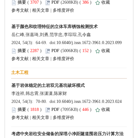
 (
 )
 386
)
 |
 |
 (
 )
 152
)
 |
 |
 (
 )
 446
)
 |
 |