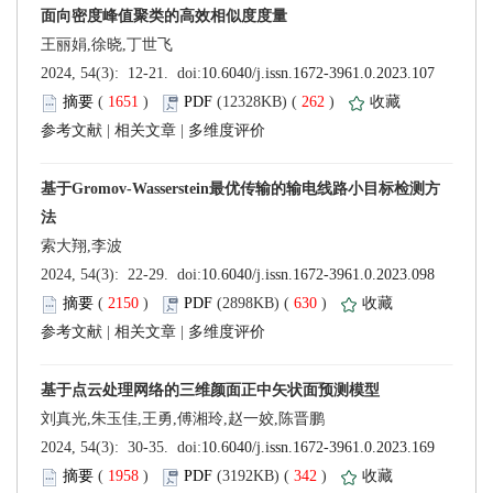
 (
 )
 262
)
 |
 |
 (
 )
 630
)
 |
 |
 (
 )
 342
)