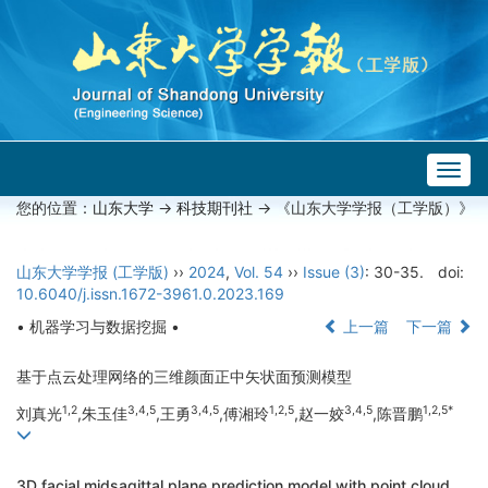
Togg
navig
您的位置：
山东大学
->
科技期刊社
-> 《山东大学学报（工学版）》
山东大学学报 (工学版)
››
2024
,
Vol. 54
››
Issue (3)
: 30-35.
doi:
10.6040/j.issn.1672-3961.0.2023.169
• 机器学习与数据挖掘 •
上一篇
下一篇
基于点云处理网络的三维颜面正中矢状面预测模型
1,2
3,4,5
3,4,5
1,2,5
3,4,5
1,2,5*
刘真光
,朱玉佳
,王勇
,傅湘玲
,赵一姣
,陈晋鹏
3D facial midsagittal plane prediction model with point cloud