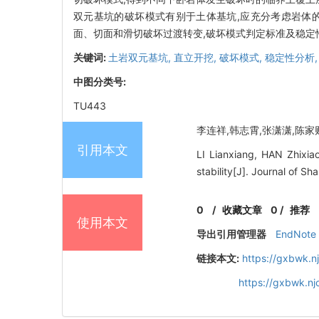
双元基坑的破坏模式有别于土体基坑,应充分考虑岩体
面、切面和滑切破坏过渡转变,破坏模式判定标准及稳定
关键词:
土岩双元基坑,
直立开挖,
破坏模式,
稳定性分析
中图分类号:
TU443
李连祥,韩志霄,张潇潇,陈家财.
引用本文
LI Lianxiang, HAN Zhixia
stability[J]. Journal of S
0
/
收藏文章
0
/
推荐
使用本文
导出引用管理器
EndNote
链接本文:
https://gxbwk.n
https://gxbwk.n