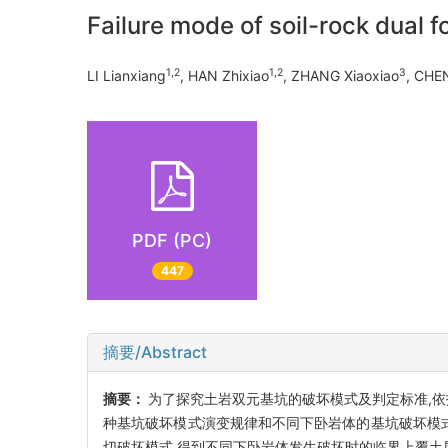
Failure mode of soil-rock dual f
1,2
1,2
3
LI Lianxiang
, HAN Zhixiao
, ZHANG Xiaoxiao
, CHEN
PDF (PC)
447
摘要/Abstract
摘要：
为了探究土岩双元基坑的破坏模式及判定标准,依托
种基坑破坏模式演变规律和不同下卧岩体的基坑破坏模
切破坏模式,得到不同下卧岩体发生破坏时的临界上覆土