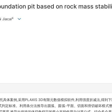
oundation pit based on rock mass stabil
4
 Jiacai
具体案例,采用PLAXIS 3D有限元数值模拟软件,利用强度折减法,得
式判定标准。利用条分法推导出圆弧、圆弧-平面、切面和滑切破坏模式整
层厚度,推导出保持岩体切角稳定的最小支护作用力计算公式。结合多个基