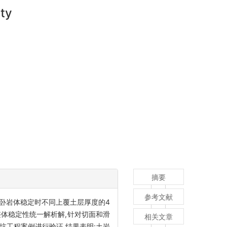
ity
摘要
参考文献
到下卧岩体稳定时不同上覆土层厚度的4
体稳定性统一解析解,针对切面和滑
相关文章
坑工程案例进行验证,结果表明:土岩