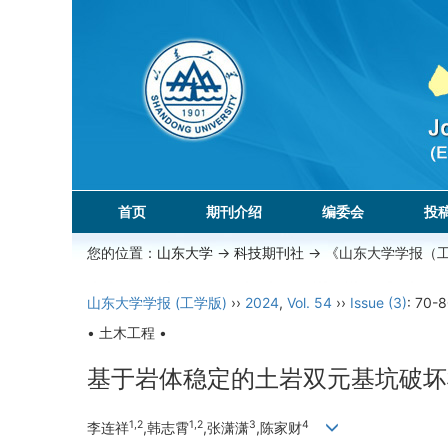
首页
期刊介绍
编委会
投
您的位置：
山东大学
->
科技期刊社
-> 《山东大学学报（
山东大学学报 (工学版)
››
2024
,
Vol. 54
››
Issue (3)
: 70-8
• 土木工程 •
基于岩体稳定的土岩双元基坑破坏
1,2
1,2
3
4
李连祥
,韩志霄
,张潇潇
,陈家财