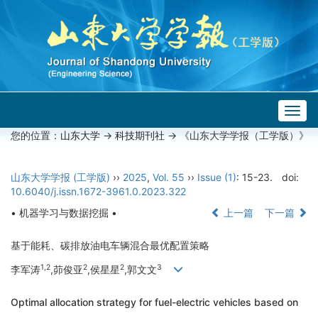
Togg
navig
您的位置：
山东大学
->
科技期刊社
-> 《山东大学学报（工学版）》
山东大学学报 (工学版)
››
2025
,
Vol. 55
››
Issue (1)
: 15-23.
doi:
10.6040/j.issn.1672-3961.0.2023.322
• 机器学习与数据挖掘 •
上一篇
下一篇
基于能耗、碳排放油电车辆混合最优配置策略
1,2
2
2
3
李军涛
,茆俊亚
,侯星星
,郭文文
Optimal allocation strategy for fuel-electric vehicles based on