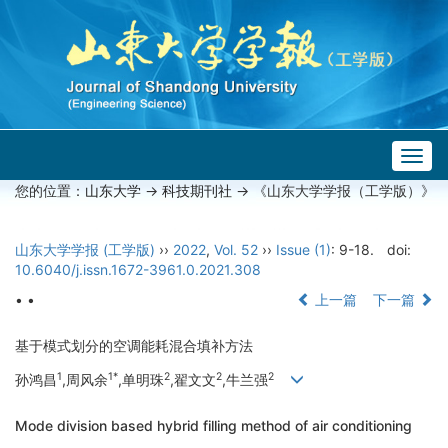
Togg
navig
您的位置：
山东大学
->
科技期刊社
-> 《山东大学学报（工学版）》
山东大学学报 (工学版)
››
2022
,
Vol. 52
››
Issue (1)
: 9-18.
doi:
10.6040/j.issn.1672-3961.0.2021.308
• •
上一篇
下一篇
基于模式划分的空调能耗混合填补方法
1
1*
2
2
2
孙鸿昌
,周风余
,单明珠
,翟文文
,牛兰强
Mode division based hybrid filling method of air conditioning