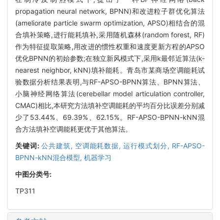
propagation neural network, BPNN)和改进粒子群优化算法
(ameliorate particle swarm optimization, APSO)相结合的混
合填补策略,进行能耗填补,采用随机森林(random forest, RF)
作为特征提取策略,用改进的惯性权重和速度更新方程的APSO
优化BPNN的初始参数;在独立新风模式下,采用k最邻近算法(k-
nearest neighbor, kNN)填补能耗。青岛市某商场空调能耗试
验数据分析结果表明,与RF-APSO-BPNN算法、BPNN算法、
小脑神经网络算法(cerebellar model articulation controller,
CMAC)相比,本研究方法填补空调能耗的平均百分比误差分别减
少了53.44%、69.39%、62.15%。RF-APSO-BPNN-kNN混
合方法填补空调能耗更优于其他算法。
关键词:
公共建筑,
空调能耗数据,
运行模式划分,
RF-APSO-
BPNN-kNN混合模型,
机器学习
中图分类号:
TP311