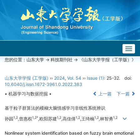
Togg
navig
您的位置：
山东大学
->
科技期刊社
-> 《山东大学学报（工学版）》
山东大学学报 (工学版)
››
2024
,
Vol. 54
››
Issue (1)
: 25-32.
doi:
10.6040/j.issn.1672-3961.0.2022.383
• 机器学习与数据挖掘 •
上一篇
下一篇
基于粒子群算法的模糊大脑情感学习非线性系统辨识
1,2
1,2*
1,2
1,2
1,2
1,2
孙园
,曾惠权
,欧阳苏建
,高佳倩
,王绮楠
,林智勇
Nonlinear system identification based on fuzzy brain emotional