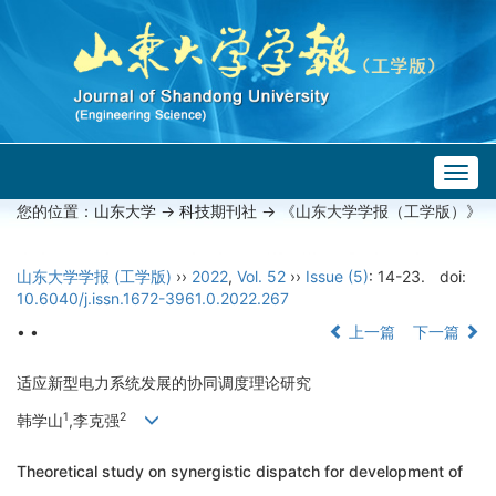
Togg
navig
您的位置：
山东大学
->
科技期刊社
-> 《山东大学学报（工学版）》
山东大学学报 (工学版)
››
2022
,
Vol. 52
››
Issue (5)
: 14-23.
doi:
10.6040/j.issn.1672-3961.0.2022.267
• •
上一篇
下一篇
适应新型电力系统发展的协同调度理论研究
1
2
韩学山
,李克强
Theoretical study on synergistic dispatch for development of