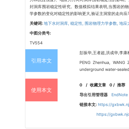
封洞库围岩稳定性研究。数值模拟结果表明,当围岩的物理
学参数的变化对稳定性的影响更大,验证主洞室的走向应
关键词:
地下水封洞库,
稳定性,
围岩物理力学参数,
地应
中图分类号:
TV554
彭振华,王者超,洪成华,李康林,
引用本文
PENG Zhenhua, WANG Zhe
underground water-sealed 
0
/
收藏文章
0
/
推荐
使用本文
导出引用管理器
EndNote
链接本文:
https://gxbwk.n
https://gxbwk.n