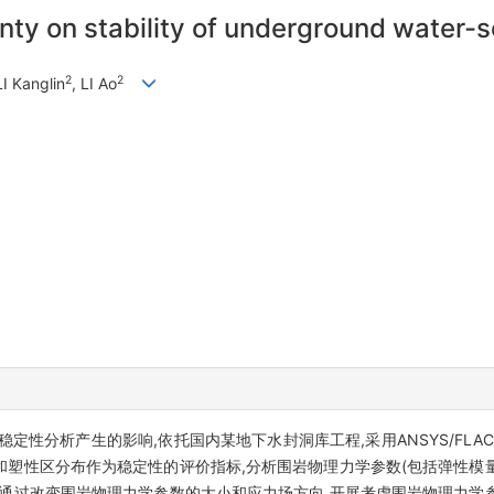
nty on stability of underground water-
2
2
LI Kanglin
, LI Ao
性分析产生的影响,依托国内某地下水封洞库工程,采用ANSYS/FLAC
和塑性区分布作为稳定性的评价指标,分析围岩物理力学参数(包括弹性模
。通过改变围岩物理力学参数的大小和应力场方向,开展考虑围岩物理力学