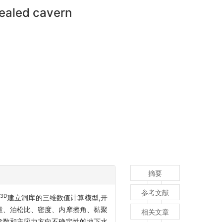
sealed cavern
摘要
参考文献
3D
建立洞库的三维数值计算模型,开
量、泊松比、密度、内摩擦角、黏聚
相关文章
参数和主应力方向不确定性的地下水