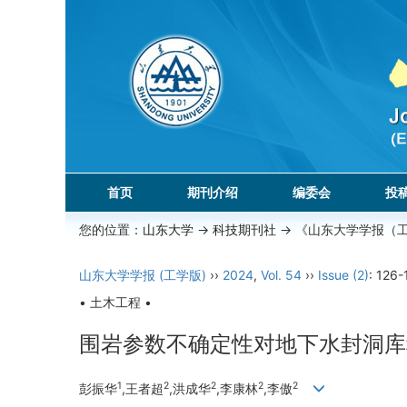
首页
期刊介绍
编委会
投
您的位置：
山东大学
->
科技期刊社
-> 《山东大学学报（
山东大学学报 (工学版)
››
2024
,
Vol. 54
››
Issue (2)
: 126-
• 土木工程 •
围岩参数不确定性对地下水封洞库
1
2
2
2
2
彭振华
,王者超
,洪成华
,李康林
,李傲