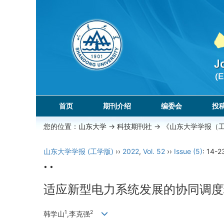
首页
期刊介绍
编委会
投
您的位置：
山东大学
->
科技期刊社
-> 《山东大学学报（
山东大学学报 (工学版)
››
2022
,
Vol. 52
››
Issue (5)
: 14-2
• •
适应新型电力系统发展的协同调度
1
2
韩学山
,李克强