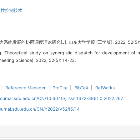
柔性控制技术
统发展的协同调度理论研究[J]. 山东大学学报 (工学版), 2022, 52(5): 1
 Theoretical study on synergistic dispatch for development of 
eering Science), 2022, 52(5): 14-23.
|
Reference Manager
|
ProCite
|
BibTeX
|
RefWorks
journal.sdu.edu.cn/CN/10.6040/j.issn.1672-3961.0.2022.267
journal.sdu.edu.cn/CN/Y2022/V52/I5/14