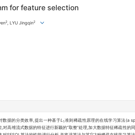
hm for feature selection
2
2
wen
, LYU Jingqin
对数据的分类效率,提出一种基于
L
准则稀疏性原理的在线学习算法(a sparse onl
1
机器学习算法框架,对高维流式数据的特征进行新颖的“取整”处理,加大数据特征稀疏
对SFSOL算法的性能进行分析,并将该算法与其它3种稀疏在线学习算