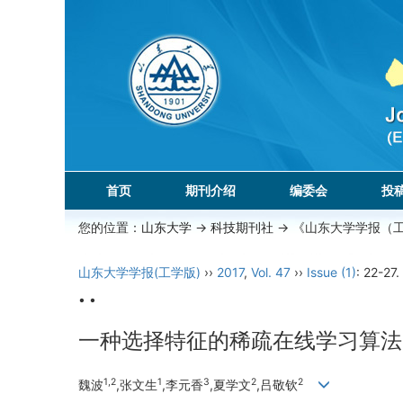
首页
期刊介绍
编委会
投
您的位置：
山东大学
->
科技期刊社
-> 《山东大学学报（
山东大学学报(工学版)
››
2017
,
Vol. 47
››
Issue (1)
: 22-27.
• •
一种选择特征的稀疏在线学习算法
1,2
1
3
2
2
魏波
,张文生
,李元香
,夏学文
,吕敬钦