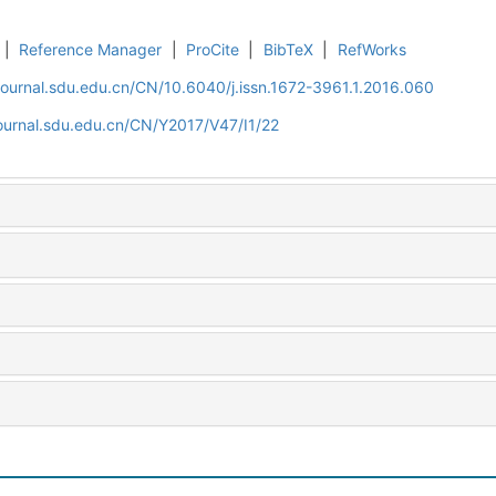
|
Reference Manager
|
ProCite
|
BibTeX
|
RefWorks
journal.sdu.edu.cn/CN/10.6040/j.issn.1672-3961.1.2016.060
ournal.sdu.edu.cn/CN/Y2017/V47/I1/22