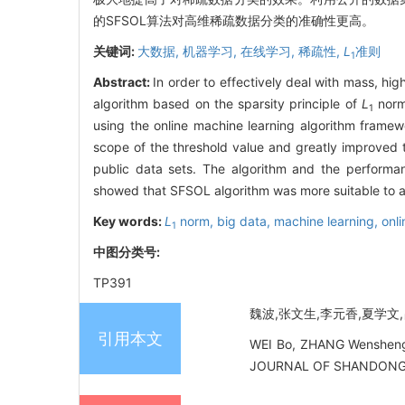
的SFSOL算法对高维稀疏数据分类的准确性更高。
关键词:
大数据,
机器学习,
在线学习,
稀疏性,
L
准则
1
Abstract:
In order to effectively deal with mass, hig
algorithm based on the sparsity principle of
L
norm
1
using the online machine learning algorithm framew
scope of the threshold value and greatly improved 
public data sets. The algorithm and the performan
showed that SFSOL algorithm was more suitable to ac
Key words:
L
norm,
big data,
machine learning,
onli
1
中图分类号:
TP391
魏波,张文生,李元香,夏学文,吕敬
引用本文
WEI Bo, ZHANG Wensheng, L
JOURNAL OF SHANDONG UN