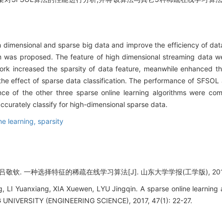
h dimensional and sparse big data and improve the efficiency of data 
 was proposed. The feature of high dimensional streaming data we
ork increased the sparsity of data feature, meanwhile enhanced the
the effect of sparse data classification. The performance of SFSOL
ce of the other three sparse online learning algorithms were com
curately classify for high-dimensional sparse data.
ne learning,
sparsity
钦. 一种选择特征的稀疏在线学习算法[J]. 山东大学学报(工学版), 2017, 47
I Yuanxiang, XIA Xuewen, LYU Jingqin. A sparse online learning alg
IVERSITY (ENGINEERING SCIENCE), 2017, 47(1): 22-27.