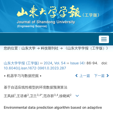
Togg
navig
您的位置：
山东大学
->
科技期刊社
-> 《山东大学学报（工学版）》
山东大学学报 (工学版)
››
2024
,
Vol. 54
››
Issue (4)
: 86-94.
doi:
10.6040/j.issn.1672-3961.0.2023.287
• 机器学习与数据挖掘 •
上一篇
下一篇
基于自适应线性模型的环境数据预测算法
1
2
3,4*
3,4
2
王凤娟
,王语睿
,卫兰
,范存群
,徐晓斌
Environmental data prediction algorithm based on adaptive