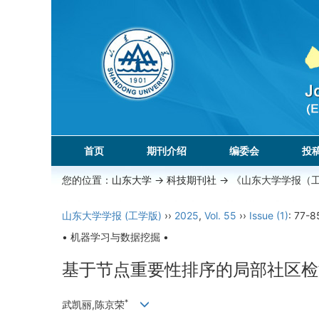
首页
期刊介绍
编委会
投
您的位置：
山东大学
->
科技期刊社
-> 《山东大学学报（
山东大学学报 (工学版)
››
2025
,
Vol. 55
››
Issue (1)
: 77-8
• 机器学习与数据挖掘 •
基于节点重要性排序的局部社区检
*
武凯丽,陈京荣