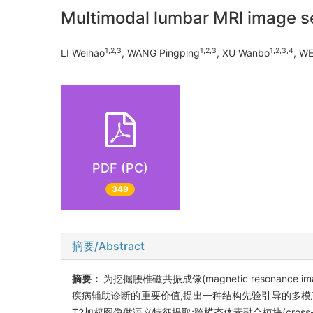
Multimodal lumbar MRI image se
1,2,3
1,2,3
1,2,3,4
LI Weihao
, WANG Pingping
, XU Wanbo
, W
PDF (PC)
349
摘要/Abstract
摘要：
为挖掘腰椎磁共振成像(magnetic resona
疾病辅助诊断的重要价值,提出一种结构先验引导的多模态信息融合分
T2加权图像做语义特征提取;跨模态体素融合模块(cross-mo