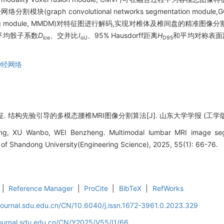
raph convolutional networks segmentation mod
coding module, MMDM)对特征图进行解码,实现对椎体及椎间盘的精
平均骰子系数
D
、交并比
I
、95% Hausdorff距离
H
和平均对称表面
ice
oU
D95
。
神经网络
 结构先验引导的多模态腰椎MRI图像分割算法[J]. 山东大学学报 (工学版), 2025
ng, XU Wanbo, WEI Benzheng. Multimodal lumbar MRI image seg
al of Shandong University(Engineering Science), 2025, 55(1): 66-76.
|
Reference Manager
|
ProCite
|
BibTeX
|
RefWorks
journal.sdu.edu.cn/CN/10.6040/j.issn.1672-3961.0.2023.329
journal.sdu.edu.cn/CN/Y2025/V55/I1/66