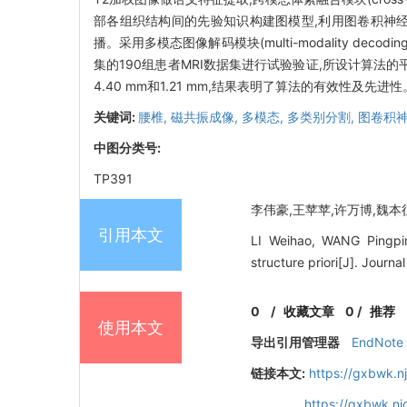
部各组织结构间的先验知识构建图模型,利用图卷积神经网络分割模块(g
播。采用多模态图像解码模块(multi-modality de
集的190组患者MRI数据集进行试验验证,所设计算法的
4.40 mm和1.21 mm,结果表明了算法的有效性及先进性
关键词:
腰椎,
磁共振成像,
多模态,
多类别分割,
图卷积
中图分类号:
TP391
李伟豪,王苹苹,许万博,魏本征.
引用本文
LI Weihao, WANG Pingpi
structure priori[J]. Journ
0
/
收藏文章
0
/
推荐
使用本文
导出引用管理器
EndNote
链接本文:
https://gxbwk.n
https://gxbwk.n