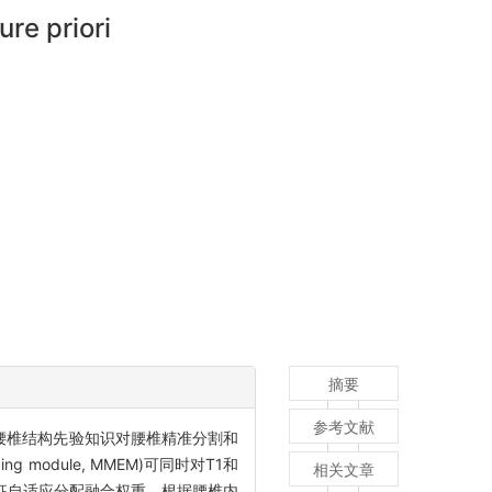
re priori
摘要
参考文献
关系、腰椎结构先验知识对腰椎精准分割和
module, MMEM)可同时对T1和
相关文章
模态图像特征自适应分配融合权重。根据腰椎内