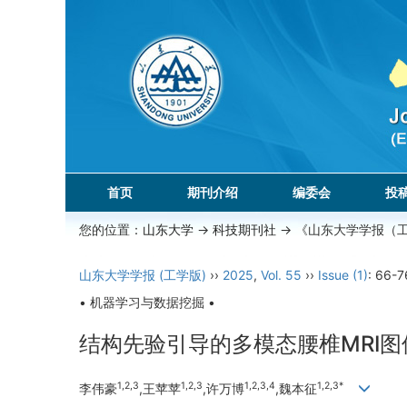
首页
期刊介绍
编委会
投
您的位置：
山东大学
->
科技期刊社
-> 《山东大学学报（
山东大学学报 (工学版)
››
2025
,
Vol. 55
››
Issue (1)
: 66-7
• 机器学习与数据挖掘 •
结构先验引导的多模态腰椎MRI
1,2,3
1,2,3
1,2,3,4
1,2,3*
李伟豪
,王苹苹
,许万博
,魏本征