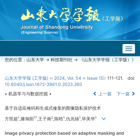
Togg
navig
您的位置：
山东大学
->
科技期刊社
-> 《山东大学学报（工学版）》
山东大学学报 (工学版)
››
2024
,
Vol. 54
››
Issue (5)
: 111-121.
doi:
10.6040/j.issn.1672-3961.0.2023.260
• 机器学习与数据挖掘 •
上一篇
下一篇
基于自适应掩码和生成式修复的图像隐私保护技术
1
1*
2
1
1
1
方世超
,滕旭阳
,王子南
,陈晗
,仇兆炀
,毕美华
Image privacy protection based on adaptive masking and