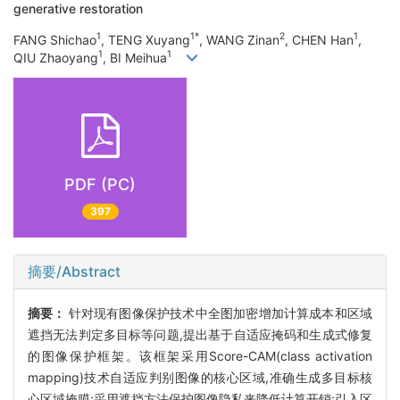
generative restoration
1
1*
2
1
FANG Shichao
, TENG Xuyang
, WANG Zinan
, CHEN Han
,
1
1
QIU Zhaoyang
, BI Meihua
PDF (PC)
397
摘要/Abstract
摘要：
针对现有图像保护技术中全图加密增加计算成本和区域
遮挡无法判定多目标等问题,提出基于自适应掩码和生成式修复
的图像保护框架。该框架采用Score-CAM(class activation
mapping)技术自适应判别图像的核心区域,准确生成多目标核
心区域掩膜;采用遮挡方法保护图像隐私来降低计算开销;引入区