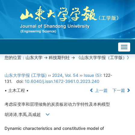
Togg
navig
您的位置：
山东大学
->
科技期刊社
-> 《山东大学学报（工学版）》
山东大学学报 (工学版)
››
2024
,
Vol. 54
››
Issue (5)
: 122-
131.
doi:
10.6040/j.issn.1672-3961.0.2023.240
• 土木工程 •
上一篇
下一篇
考虑应变率和层理倾角的炭质板岩动力学特性及本构模型
胡涛涛,李禹,高咸超
Dynamic characteristics and constitutive model of