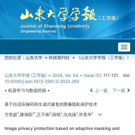
Togg
navig
您的位置：
山东大学
->
科技期刊社
-> 《山东大学学报（工学版）》
山东大学学报 (工学版)
››
2024
,
Vol. 54
››
Issue (5)
: 111-121.
doi:
10.6040/j.issn.1672-3961.0.2023.260
• 机器学习与数据挖掘 •
上一篇
下一篇
基于自适应掩码和生成式修复的图像隐私保护技术
1
1*
2
1
1
1
方世超
,滕旭阳
,王子南
,陈晗
,仇兆炀
,毕美华
Image privacy protection based on adaptive masking and