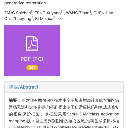
generative restoration
1
1*
2
1
FANG Shichao
, TENG Xuyang
, WANG Zinan
, CHEN Han
,
1
1
QIU Zhaoyang
, BI Meihua
PDF (PC)
397
摘要/Abstract
摘要：
针对现有图像保护技术中全图加密增加计算成本和区域
遮挡无法判定多目标等问题,提出基于自适应掩码和生成式修复
的图像保护框架。该框架采用Score-CAM(class activation
mapping)技术自适应判别图像的核心区域,准确生成多目标核
心区域掩膜;采用遮挡方法保护图像隐私来降低计算开销;引入区