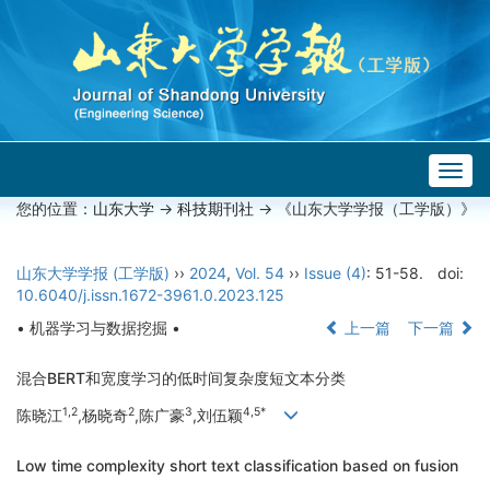
Togg
navig
您的位置：
山东大学
->
科技期刊社
-> 《山东大学学报（工学版）》
山东大学学报 (工学版)
››
2024
,
Vol. 54
››
Issue (4)
: 51-58.
doi:
10.6040/j.issn.1672-3961.0.2023.125
• 机器学习与数据挖掘 •
上一篇
下一篇
混合BERT和宽度学习的低时间复杂度短文本分类
1,2
2
3
4,5*
陈晓江
,杨晓奇
,陈广豪
,刘伍颖
Low time complexity short text classification based on fusion