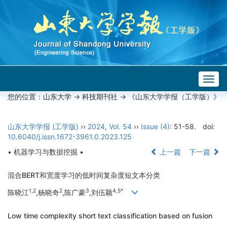
Togg
navig
您的位置：
山东大学
->
科技期刊社
-> 《山东大学学报（工学版）》
山东大学学报 (工学版)
››
2024
,
Vol. 54
››
Issue (4)
: 51-58.
doi:
10.6040/j.issn.1672-3961.0.2023.125
• 机器学习与数据挖掘 •
上一篇
下一篇
混合BERT和宽度学习的低时间复杂度短文本分类
1,2
2
3
4,5*
陈晓江
,杨晓奇
,陈广豪
,刘伍颖
Low time complexity short text classification based on fusion