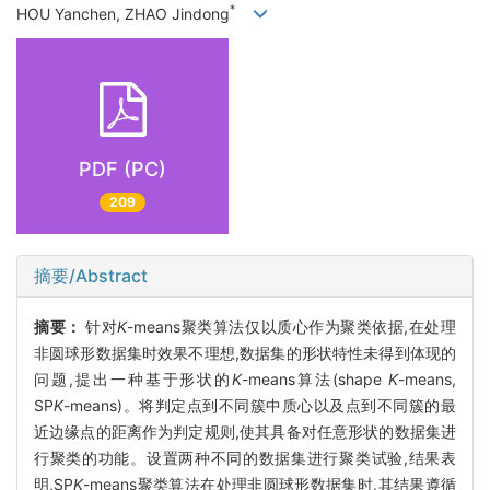
*
HOU Yanchen, ZHAO Jindong
PDF (PC)
209
摘要/Abstract
摘要：
针对
K
-means聚类算法仅以质心作为聚类依据,在处理
非圆球形数据集时效果不理想,数据集的形状特性未得到体现的
问题,提出一种基于形状的
K
-means算法(shape
K
-means,
SP
K
-means)。将判定点到不同簇中质心以及点到不同簇的最
近边缘点的距离作为判定规则,使其具备对任意形状的数据集进
行聚类的功能。设置两种不同的数据集进行聚类试验,结果表
明,SP
K
-means聚类算法在处理非圆球形数据集时,其结果遵循