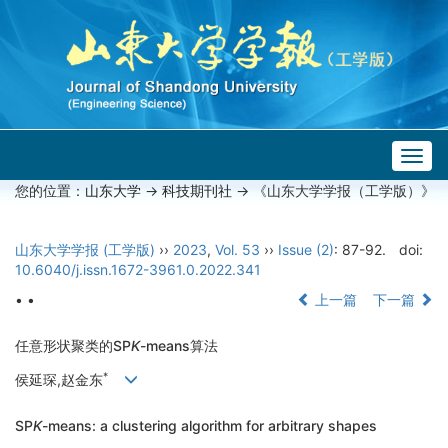
Togg
navig
您的位置：
山东大学
->
科技期刊社
-> 《山东大学学报（工学版）》
山东大学学报 (工学版)
››
2023
,
Vol. 53
››
Issue (2)
: 87-92.
doi:
10.6040/j.issn.1672-3961.0.2022.341
• •
上一篇
下一篇
任意形状聚类的SP
K
-means算法
*
侯延琛,赵金东
SP
K
-means: a clustering algorithm for arbitrary shapes