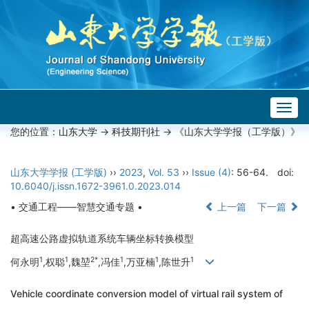
Togg
navig
您的位置：
山东大学
->
科技期刊社
-> 《山东大学学报（工学版）》
山东大学学报 (工学版)
››
2023
,
Vol. 53
››
Issue (4)
: 56-64.
doi:
10.6040/j.issn.1672-3961.0.2023.014
• 交通工程——智慧交通专题 •
上一篇
下一篇
超高速公路虚拟轨道系统车辆坐标转换模型
1
1
2*
1
1
1
何永明
,权聪
,魏堃
,冯佳
,万亚楠
,陈世升
Vehicle coordinate conversion model of virtual rail system of