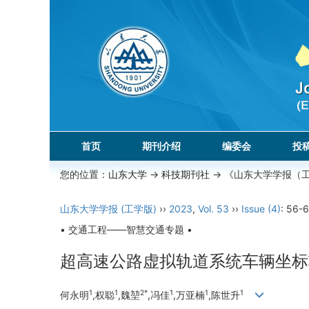
首页
期刊介绍
编委会
投
您的位置：
山东大学
->
科技期刊社
-> 《山东大学学报（
山东大学学报 (工学版)
››
2023
,
Vol. 53
››
Issue (4)
: 56-6
• 交通工程——智慧交通专题 •
超高速公路虚拟轨道系统车辆坐标
1
1
2*
1
1
1
何永明
,权聪
,魏堃
,冯佳
,万亚楠
,陈世升