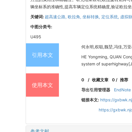
辆坐标系的准确性,提高车辆定位系统精确度,验证欧拉
关键词:
超高速公路,
欧拉角,
坐标转换,
定位系统,
虚拟
中图分类号:
U495
何永明,权聪,魏堃,冯佳,万亚楠
引用本文
HE Yongming, QUAN Cong, 
system of superhighway[J]
0
/
收藏文章
0
/
推荐
使用本文
导出引用管理器
EndNote
链接本文:
https://gxbwk.n
https://gxbwk.n
参考文献