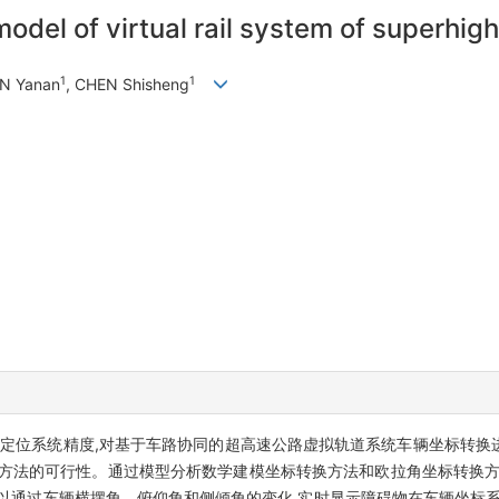
odel of virtual rail system of superhi
1
1
AN Yanan
, CHEN Shisheng
定位系统精度,对基于车路协同的超高速公路虚拟轨道系统车辆坐标转换进行
换方法的可行性。通过模型分析数学建模坐标转换方法和欧拉角坐标转换方
以通过车辆横摆角、俯仰角和侧倾角的变化,实时显示障碍物在车辆坐标系