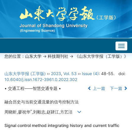
Togg
navig
您的位置：
山东大学
->
科技期刊社
-> 《山东大学学报（工学版）》
山东大学学报 (工学版)
››
2023
,
Vol. 53
››
Issue (4)
: 48-55.
doi:
10.6040/j.issn.1672-3961.0.2022.302
• 交通工程——智慧交通专题 •
上一篇
下一篇
融合历史与当前交通流量的信号控制方法
*
周晓昕,廖祝华
,刘毅志,赵肄江,方艺洁
Signal control method integrating history and current traffic