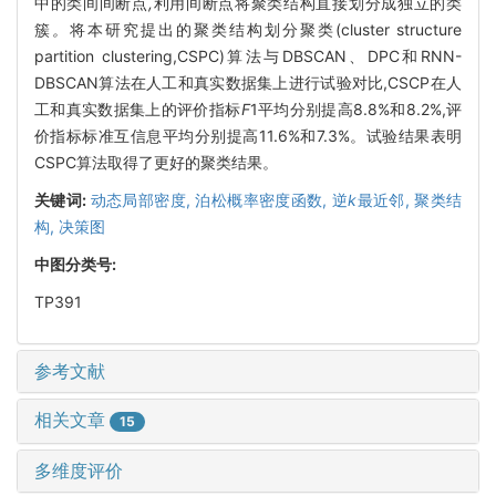
中的类间间断点
,
利用间断点将聚类结构直接划分成独立的类
簇
。
将本研究提出的聚类结构划分聚类(cluster structure
partition clustering,CSPC)算法与DBSCAN、DPC和RNN-
DBSCAN算法在人工和真实数据集上进行试验对比,CSCP在人
工和真实数据集上的评价指标
F
1平均分别提高8.8%和8.2%,评
价指标标准互信息平均分别提高11.6%和7.3%。试验结果表明
CSPC算法取得了更好的聚类结果。
关键词:
动态局部密度,
泊松概率密度函数,
逆
k
最近邻,
聚类结
构,
决策图
中图分类号:
TP391
参考文献
相关文章
15
多维度评价