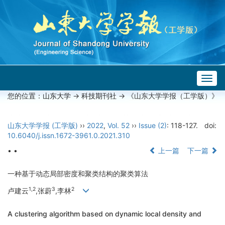
Togg
navig
您的位置：
山东大学
->
科技期刊社
-> 《山东大学学报（工学版）》
山东大学学报 (工学版)
››
2022
,
Vol. 52
››
Issue (2)
: 118-127.
doi:
10.6040/j.issn.1672-3961.0.2021.310
• •
上一篇
下一篇
一种基于动态局部密度和聚类结构的聚类算法
1,2
3
2
卢建云
,张蔚
,李林
A clustering algorithm based on dynamic local density and