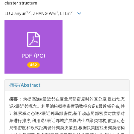
cluster structure
1,2
3
2
LU Jianyun
, ZHANG Wei
, LI Lin
PDF (PC)
462
摘要/Abstract
摘要：
为提高逆
k
最近邻在度量局部密度时的区分度
,
提出动态
逆
k
最近邻概念
。
利用泊松概率密度函数拟合逆
k
最近邻分布
,
并
计算累积动态逆
k
最近邻局部密度
;
基于动态局部密度对数据对
象进行排序
,
利用逆
k
最近邻域扩展算法生成聚类结构
;
依据动态
局部密度和欧式距离设计聚类决策图
,
根据决策图找出聚类结构